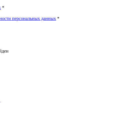
х
*
ности персональных данных
*
айден
ы