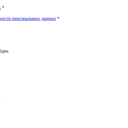
х
*
ности персональных данных
*
айден
ы