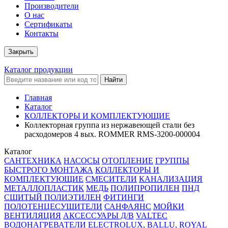
Производители
О нас
Сертификаты
Контакты
Закрыть
Каталог продукции
Найти
Главная
Каталог
КОЛЛЕКТОРЫ И КОМПЛЕКТУЮЩИЕ
Коллекторная группа из нержавеющей стали без
расходомеров 4 вых. ROMMER RMS-3200-000004
Каталог
САНТЕХНИКА
НАСОСЫ
ОТОПЛЕНИЕ
ГРУППЫ
БЫСТРОГО МОНТАЖА
КОЛЛЕКТОРЫ И
КОМПЛЕКТУЮЩИЕ
СМЕСИТЕЛИ
КАНАЛИЗАЦИЯ
МЕТАЛЛОПЛАСТИК
МЕДЬ
ПОЛИПРОПИЛЕН
ПНД
СШИТЫЙ ПОЛИЭТИЛЕН
ФИТИНГИ
ПОЛОТЕНЦЕСУШИТЕЛИ
САНФАЯНС
МОЙКИ
ВЕНТИЛЯЦИЯ
АКСЕССУАРЫ Д/В
VALTEC
ВОДОНАГРЕВАТЕЛИ ELECTROLUX, BALLU, ROYAL